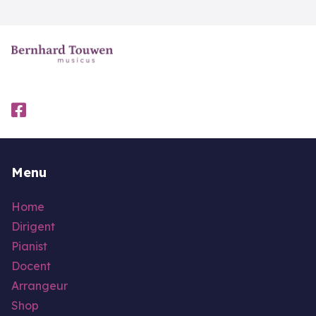
Menu
Home
Dirigent
Pianist
Docent
Arrangeur
Shop