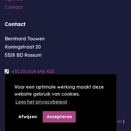
Contact
Contact
Bernhard Touwen
Koningstraat 20
5328 BD Rossum
+31 (0) 614 696 423
bernhardtouwen@online.nl
Voor een optimale werking maakt deze
website gebruik van cookies.
KvK-nummer: 24459615
Lees het privacybeleid
Afwijzen
Accepteren
© bernhardtouwen.nl | Alle rechten voorbehouden |
Cookies
|
Algemene voorwaarden
|
Privacybeleid