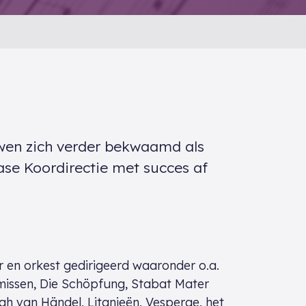
uwen zich verder bekwaamd als
 fase Koordirectie met succes af
r en orkest gedirigeerd waaronder o.a.
missen, Die Schöpfung, Stabat Mater
ah van Händel, Litanieën, Vesperae, het