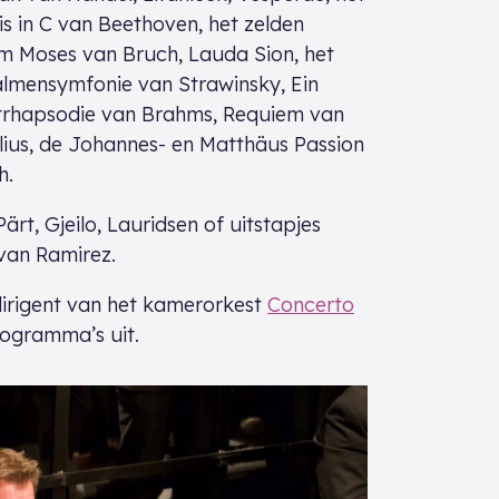
s in C van Beethoven, het zelden
m Moses van Bruch, Lauda Sion, het
almensymfonie van Strawinsky, Ein
ltrhapsodie van Brahms, Requiem van
elius, de Johannes- en Matthäus Passion
h.
, Gjeilo, Lauridsen of uitstapjes
 van Ramirez.
-dirigent van het kamerorkest
Concerto
programma’s uit.