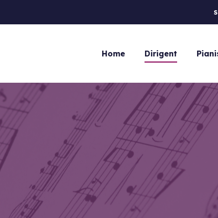
S
Home
Dirigent
Piani