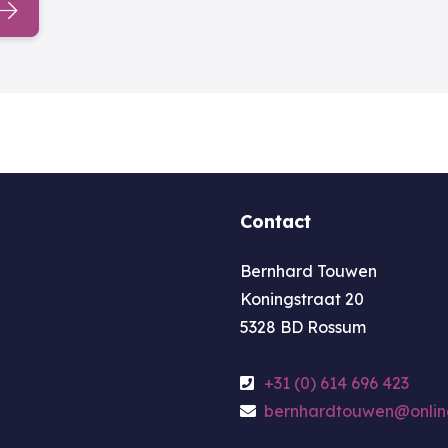
Contact
Bernhard Touwen
Koningstraat 20
5328 BD Rossum
+31 (0) 614 696 423
bernhardtouwen@online